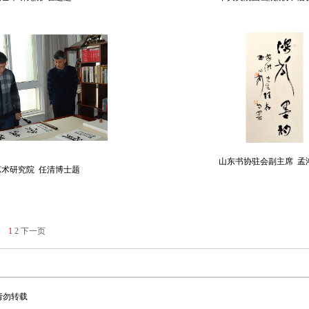
山东书协驻会副主席 孟
艺术研究院 任清博士题
1
2
下一页
请勿转载