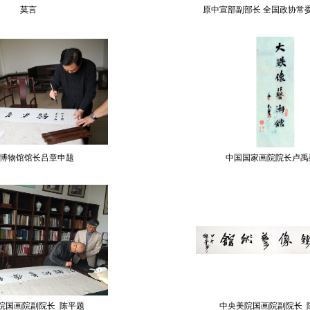
莫言
原中宣部副部长 全国政协常委
博物馆馆长吕章申题
中国国家画院院长卢禹
院国画院副院长 陈平题
中央美院国画院副院长 