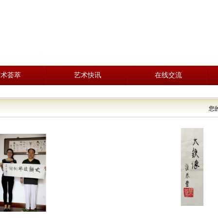
艺术荟萃
艺术快讯
在线交流
您