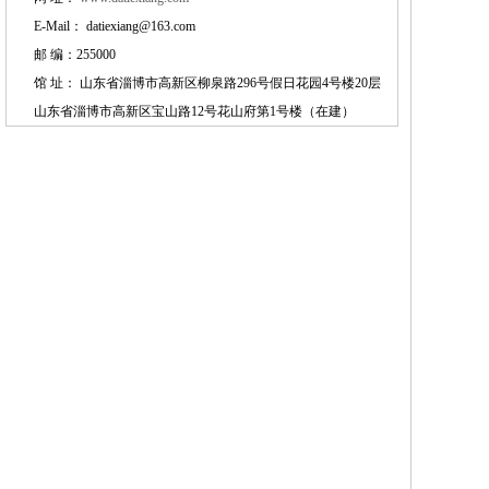
踪影生香图
[2024-07-05]
E-Mail： datiexiang@163.com
寒夜
[2024-07-05]
邮 编：255000
十亩馀芦苇 新秋看
[2024-07-05]
馆 址： 山东省淄博市高新区柳泉路296号假日花园4号楼20层
六月西湖锦绣乡，千
[2024-07-05]
山东省淄博市高新区宝山路12号花山府第1号楼（在建）
芭蕉为雨移，故向窗
[2024-07-05]
染露金风里 宜霜玉
[2024-07-05]
为爱葫芦手自栽，弱
[2024-07-05]
师古人，师造化
[2024-07-05]
南国珍果荔枝先
[2024-07-05]
张彦远历代名画记
[2024-07-05]