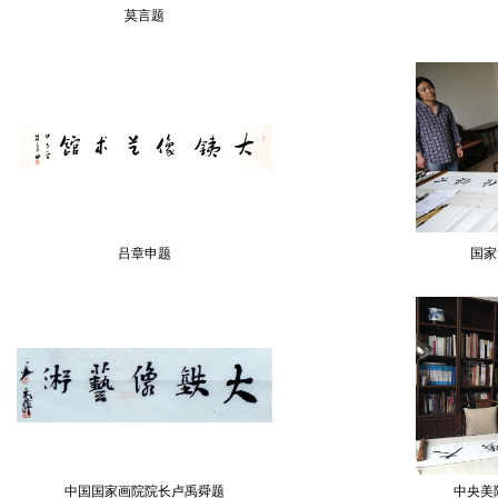
莫言题
吕章申题
国家
中国国家画院院长卢禹舜题
中央美