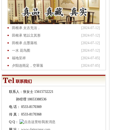
田根承 太古无法，
[2024-07-12]
田根承 笔以立其形
[2024-07-12]
田根承 点墨落纸
[2024-07-12]
一水 花鸟图
[2024-07-12]
福地呈祥
[2024-07-05]
夕阳连雨足，空翠落
[2024-07-05]
花鸟
[2024-07-05]
联系人：张女士 15615732221
孙经理 18653388536
电 话： 0533-8170369
花鸟
[2024-07-05]
传 真： 0533-8170368
花鸟
[2024-07-05]
Q Q：
花鸟
[2024-07-05]
网 址：
www.datiexiang.com