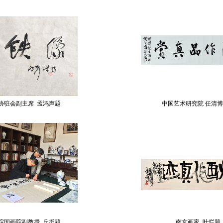
协驻会副主席 孟鸿声题
中国艺术研究院 任清
院国画院副教授 丘挺题
南京画家 叶烂题