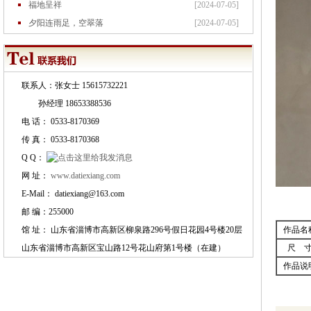
福地呈祥
[2024-07-05]
夕阳连雨足，空翠落
[2024-07-05]
花鸟
[2024-07-05]
联系人：张女士 15615732221
孙经理 18653388536
电 话： 0533-8170369
花鸟
[2024-07-05]
传 真： 0533-8170368
花鸟
[2024-07-05]
Q Q：
花鸟
[2024-07-05]
网 址：
www.datiexiang.com
踪影生香图
[2024-07-05]
E-Mail： datiexiang@163.com
寒夜
[2024-07-05]
邮 编：255000
十亩馀芦苇 新秋看
[2024-07-05]
作品名
馆 址： 山东省淄博市高新区柳泉路296号假日花园4号楼20层
六月西湖锦绣乡，千
[2024-07-05]
尺 
山东省淄博市高新区宝山路12号花山府第1号楼（在建）
作品说