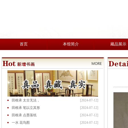
首页
本馆简介
藏品展示
田根承 太古无法，
[2024-07-12]
田根承 笔以立其形
[2024-07-12]
田根承 点墨落纸
[2024-07-12]
一水 花鸟图
[2024-07-12]