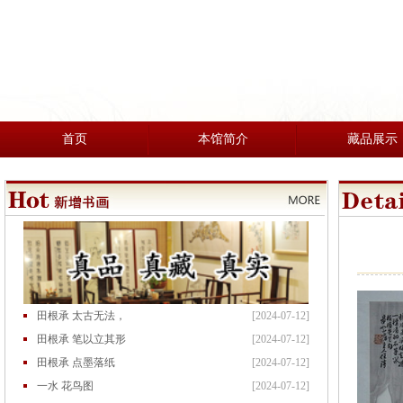
首页
本馆简介
藏品展示
田根承 太古无法，
[2024-07-12]
田根承 笔以立其形
[2024-07-12]
田根承 点墨落纸
[2024-07-12]
一水 花鸟图
[2024-07-12]