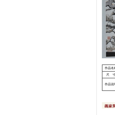
芭蕉为雨移，故向窗
[2024-07-05]
染露金风里 宜霜玉
[2024-07-05]
为爱葫芦手自栽，弱
[2024-07-05]
师古人，师造化
[2024-07-05]
南国珍果荔枝先
[2024-07-05]
张彦远历代名画记
[2024-07-05]
作品名
尺 
作品说