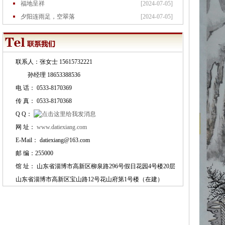
福地呈祥
[2024-07-05]
夕阳连雨足，空翠落
[2024-07-05]
花鸟
[2024-07-05]
联系人：张女士 15615732221
孙经理 18653388536
电 话： 0533-8170369
花鸟
[2024-07-05]
传 真： 0533-8170368
花鸟
[2024-07-05]
Q Q：
花鸟
[2024-07-05]
网 址：
www.datiexiang.com
踪影生香图
[2024-07-05]
E-Mail： datiexiang@163.com
寒夜
[2024-07-05]
邮 编：255000
十亩馀芦苇 新秋看
[2024-07-05]
馆 址： 山东省淄博市高新区柳泉路296号假日花园4号楼20层
六月西湖锦绣乡，千
[2024-07-05]
山东省淄博市高新区宝山路12号花山府第1号楼（在建）